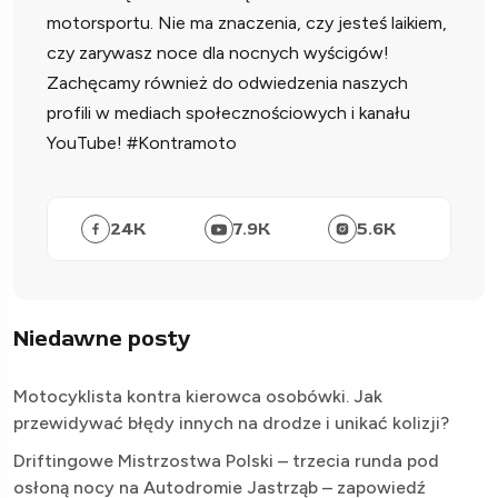
motorsportu. Nie ma znaczenia, czy jesteś laikiem,
czy zarywasz noce dla nocnych wyścigów!
Zachęcamy również do odwiedzenia naszych
profili w mediach społecznościowych i kanału
YouTube! #Kontramoto
24
K
7.9
K
5.6
K
Niedawne posty
Motocyklista kontra kierowca osobówki. Jak
przewidywać błędy innych na drodze i unikać kolizji?
Driftingowe Mistrzostwa Polski – trzecia runda pod
osłoną nocy na Autodromie Jastrząb – zapowiedź