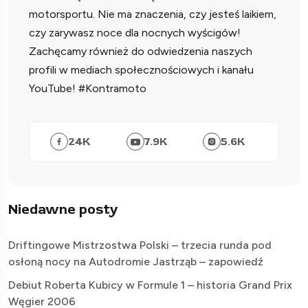
motorsportu. Nie ma znaczenia, czy jesteś laikiem,
czy zarywasz noce dla nocnych wyścigów!
Zachęcamy również do odwiedzenia naszych
profili w mediach społecznościowych i kanału
YouTube! #Kontramoto
24
K
7.9
K
5.6
K
Niedawne posty
Driftingowe Mistrzostwa Polski – trzecia runda pod
osłoną nocy na Autodromie Jastrząb – zapowiedź
Debiut Roberta Kubicy w Formule 1 – historia Grand Prix
Węgier 2006