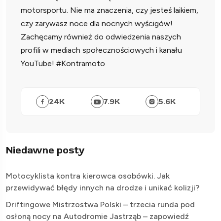
motorsportu. Nie ma znaczenia, czy jesteś laikiem,
czy zarywasz noce dla nocnych wyścigów!
Zachęcamy również do odwiedzenia naszych
profili w mediach społecznościowych i kanału
YouTube! #Kontramoto
24
K
7.9
K
5.6
K
Niedawne posty
Motocyklista kontra kierowca osobówki. Jak
przewidywać błędy innych na drodze i unikać kolizji?
Driftingowe Mistrzostwa Polski – trzecia runda pod
osłoną nocy na Autodromie Jastrząb – zapowiedź