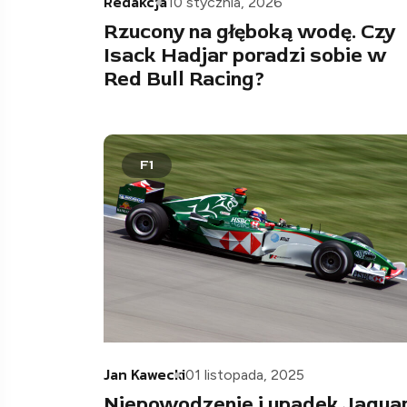
Redakcja
10 stycznia, 2026
Rzucony na głęboką wodę. Czy
Isack Hadjar poradzi sobie w
Red Bull Racing?
F1
Jan Kawecki
01 listopada, 2025
Niepowodzenie i upadek Jagua