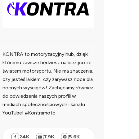
KONTRA to motoryzacyjny hub, dzięki
któremu zawsze będziesz na bieżąco ze
światem motorsportu. Nie ma znaczenia,
czy jesteś laikiem, czy zarywasz noce dla
nocnych wyścigów! Zachęcamy również
do odwiedzenia naszych profili w
mediach społecznościowych i kanału
YouTube! #Kontramoto
24
K
7.9
K
5.6
K