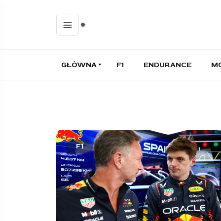
GŁÓWNA
F1
ENDURANCE
M
F1