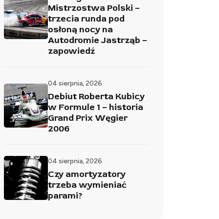
Mistrzostwa Polski –
trzecia runda pod
osłoną nocy na
Autodromie Jastrząb –
zapowiedź
04 sierpnia, 2026
Debiut Roberta Kubicy
w Formule 1 – historia
Grand Prix Węgier
2006
04 sierpnia, 2026
Czy amortyzatory
trzeba wymieniać
parami?