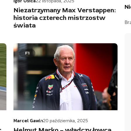
Igor Osica
22 listopada, 2025
N
Niezatrzymany Max Verstappen:
historia czterech mistrzostw
Br
świata
F1
Marcel Gawin
20 października, 2025
r
Helmut Marko – władczy łowca