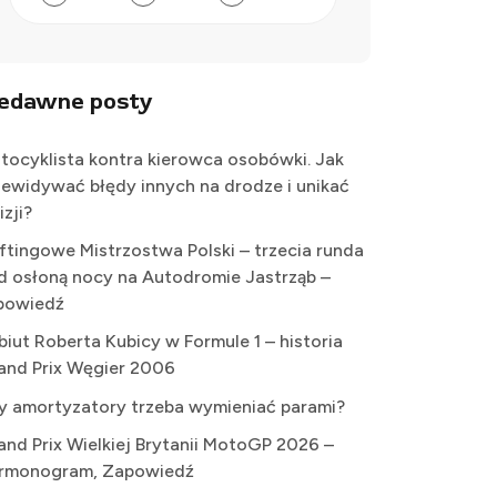
iedawne posty
tocyklista kontra kierowca osobówki. Jak
zewidywać błędy innych na drodze i unikać
izji?
iftingowe Mistrzostwa Polski – trzecia runda
d osłoną nocy na Autodromie Jastrząb –
powiedź
biut Roberta Kubicy w Formule 1 – historia
and Prix Węgier 2006
y amortyzatory trzeba wymieniać parami?
and Prix Wielkiej Brytanii MotoGP 2026 –
rmonogram, Zapowiedź