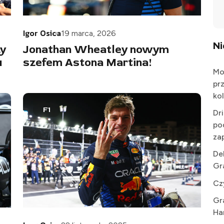
Igor Osica
19 marca, 2026
N
zy
Jonathan Wheatley nowym
u
szefem Astona Martina!
Mo
pr
kol
F1
Dr
po
za
De
Gr
Cz
Gr
Ha