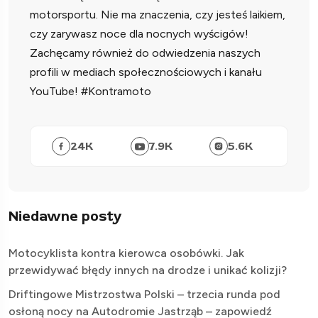
motorsportu. Nie ma znaczenia, czy jesteś laikiem,
czy zarywasz noce dla nocnych wyścigów!
Zachęcamy również do odwiedzenia naszych
profili w mediach społecznościowych i kanału
YouTube! #Kontramoto
24
K
7.9
K
5.6
K
Niedawne posty
Motocyklista kontra kierowca osobówki. Jak
przewidywać błędy innych na drodze i unikać kolizji?
Driftingowe Mistrzostwa Polski – trzecia runda pod
osłoną nocy na Autodromie Jastrząb – zapowiedź