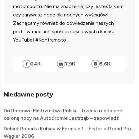
motorsportu. Nie ma znaczenia, czy jesteś laikiem,
czy zarywasz noce dla nocnych wyścigów!
Zachęcamy również do odwiedzenia naszych
profili w mediach społecznościowych i kanału
YouTube! #Kontramoto
24
K
7.9
K
5.6
K
Niedawne posty
Driftingowe Mistrzostwa Polski – trzecia runda pod
osłoną nocy na Autodromie Jastrząb – zapowiedź
Debiut Roberta Kubicy w Formule 1 – historia Grand Prix
Węgier 2006