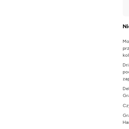
N
Mo
pr
kol
Dr
po
za
De
Gr
Cz
Gr
Ha