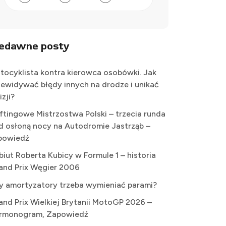
iedawne posty
tocyklista kontra kierowca osobówki. Jak
zewidywać błędy innych na drodze i unikać
izji?
iftingowe Mistrzostwa Polski – trzecia runda
d osłoną nocy na Autodromie Jastrząb –
powiedź
biut Roberta Kubicy w Formule 1 – historia
and Prix Węgier 2006
y amortyzatory trzeba wymieniać parami?
and Prix Wielkiej Brytanii MotoGP 2026 –
rmonogram, Zapowiedź