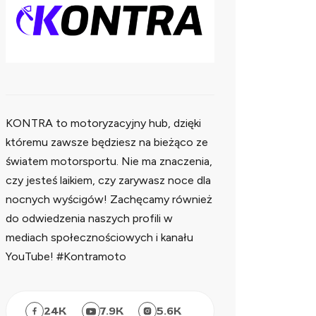
KONTRA to motoryzacyjny hub, dzięki
któremu zawsze będziesz na bieżąco ze
światem motorsportu. Nie ma znaczenia,
czy jesteś laikiem, czy zarywasz noce dla
nocnych wyścigów! Zachęcamy również
do odwiedzenia naszych profili w
mediach społecznościowych i kanału
YouTube! #Kontramoto
24
K
7.9
K
5.6
K