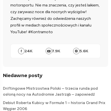
motorsportu. Nie ma znaczenia, czy jesteś laikiem,
czy zarywasz noce dla nocnych wyścigów!
Zachęcamy również do odwiedzenia naszych
profili w mediach społecznościowych i kanału
YouTube! #Kontramoto
24
K
7.9
K
5.6
K
Niedawne posty
Driftingowe Mistrzostwa Polski – trzecia runda pod
osłoną nocy na Autodromie Jastrząb – zapowiedź
Debiut Roberta Kubicy w Formule 1 – historia Grand Prix
Węgier 2006