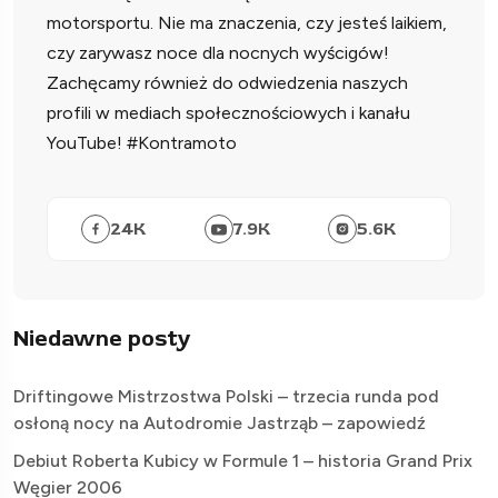
motorsportu. Nie ma znaczenia, czy jesteś laikiem,
czy zarywasz noce dla nocnych wyścigów!
Zachęcamy również do odwiedzenia naszych
profili w mediach społecznościowych i kanału
YouTube! #Kontramoto
24
K
7.9
K
5.6
K
Niedawne posty
Driftingowe Mistrzostwa Polski – trzecia runda pod
osłoną nocy na Autodromie Jastrząb – zapowiedź
Debiut Roberta Kubicy w Formule 1 – historia Grand Prix
Węgier 2006