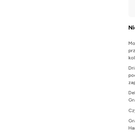
N
Mo
pr
kol
Dr
po
za
De
Gr
Cz
Gr
Ha