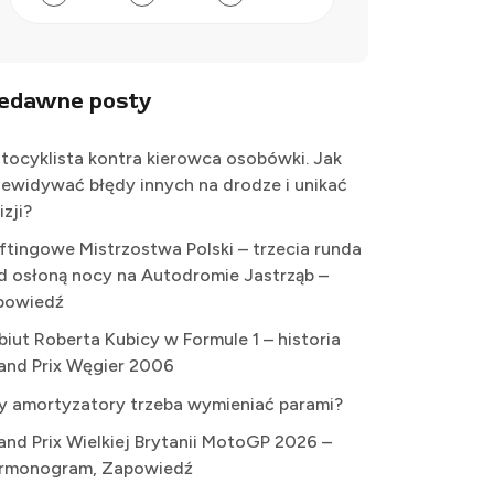
iedawne posty
tocyklista kontra kierowca osobówki. Jak
zewidywać błędy innych na drodze i unikać
izji?
iftingowe Mistrzostwa Polski – trzecia runda
d osłoną nocy na Autodromie Jastrząb –
powiedź
biut Roberta Kubicy w Formule 1 – historia
and Prix Węgier 2006
y amortyzatory trzeba wymieniać parami?
and Prix Wielkiej Brytanii MotoGP 2026 –
rmonogram, Zapowiedź