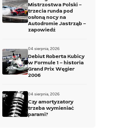
Mistrzostwa Polski –
trzecia runda pod
osłoną nocy na
Autodromie Jastrząb –
zapowiedź
04 sierpnia, 2026
Debiut Roberta Kubicy
w Formule 1 – historia
Grand Prix Węgier
2006
04 sierpnia, 2026
Czy amortyzatory
trzeba wymieniać
parami?