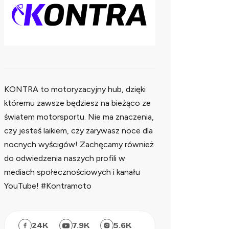
KONTRA to motoryzacyjny hub, dzięki
któremu zawsze będziesz na bieżąco ze
światem motorsportu. Nie ma znaczenia,
czy jesteś laikiem, czy zarywasz noce dla
nocnych wyścigów! Zachęcamy również
do odwiedzenia naszych profili w
mediach społecznościowych i kanału
YouTube! #Kontramoto
24
K
7.9
K
5.6
K