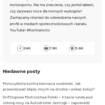
motorsportu. Nie ma znaczenia, czy jesteś laikiem,
czy zarywasz noce dla nocnych wyścigów!
Zachęcamy również do odwiedzenia naszych
profili w mediach społecznościowych i kanału
YouTube! #Kontramoto
24
K
7.9
K
5.6
K
Niedawne posty
Motocyklista kontra kierowca osobówki. Jak
przewidywać błędy innych na drodze i unikać kolizji?
Driftingowe Mistrzostwa Polski – trzecia runda pod
osłoną nocy na Autodromie Jastrząb – zapowiedź