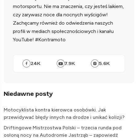
motorsportu. Nie ma znaczenia, czy jesteś laikiem,
czy zarywasz noce dla nocnych wyścigów!
Zachęcamy również do odwiedzenia naszych
profili w mediach społecznościowych i kanału
YouTube! #Kontramoto
24
K
7.9
K
5.6
K
Niedawne posty
Motocyklista kontra kierowca osobówki. Jak
przewidywać błędy innych na drodze i unikać kolizji?
Driftingowe Mistrzostwa Polski – trzecia runda pod
osłoną nocy na Autodromie Jastrząb – zapowiedź