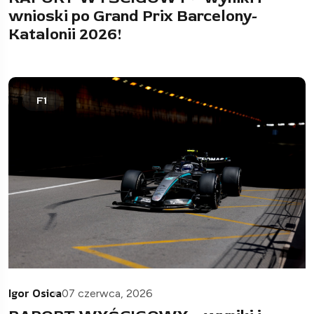
wnioski po Grand Prix Barcelony-
Katalonii 2026!
F1
Igor Osica
07 czerwca, 2026