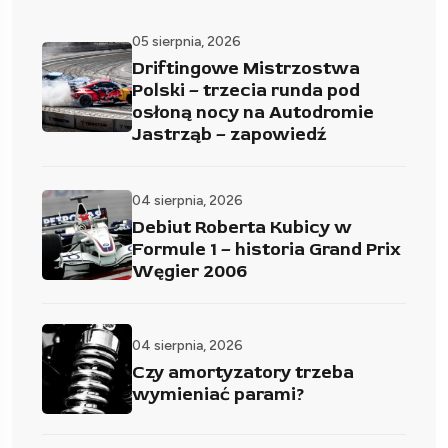
05 sierpnia, 2026
Driftingowe Mistrzostwa
Polski – trzecia runda pod
osłoną nocy na Autodromie
Jastrząb – zapowiedź
04 sierpnia, 2026
Debiut Roberta Kubicy w
Formule 1 – historia Grand Prix
Węgier 2006
04 sierpnia, 2026
Czy amortyzatory trzeba
wymieniać parami?