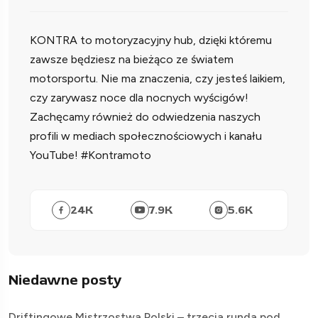
KONTRA to motoryzacyjny hub, dzięki któremu
zawsze będziesz na bieżąco ze światem
motorsportu. Nie ma znaczenia, czy jesteś laikiem,
czy zarywasz noce dla nocnych wyścigów!
Zachęcamy również do odwiedzenia naszych
profili w mediach społecznościowych i kanału
YouTube! #Kontramoto
24
K
7.9
K
5.6
K
Niedawne posty
Driftingowe Mistrzostwa Polski – trzecia runda pod