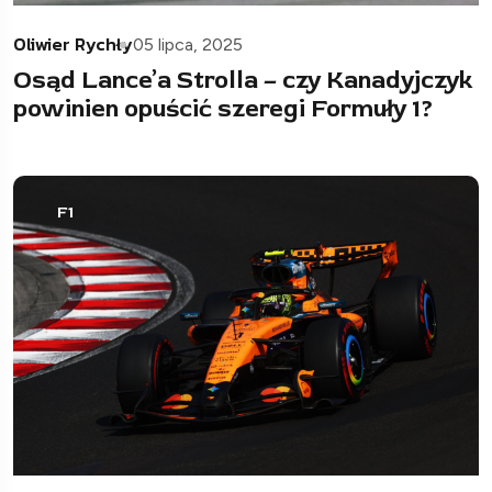
Oliwier Rychły
05 lipca, 2025
Osąd Lance’a Strolla – czy Kanadyjczyk
powinien opuścić szeregi Formuły 1?
F1