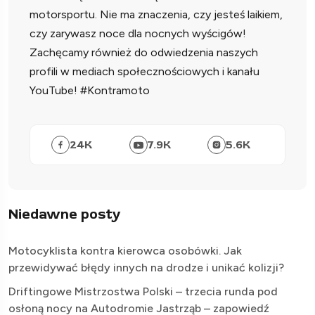
motorsportu. Nie ma znaczenia, czy jesteś laikiem,
czy zarywasz noce dla nocnych wyścigów!
Zachęcamy również do odwiedzenia naszych
profili w mediach społecznościowych i kanału
YouTube! #Kontramoto
24
K
7.9
K
5.6
K
Niedawne posty
Motocyklista kontra kierowca osobówki. Jak
przewidywać błędy innych na drodze i unikać kolizji?
Driftingowe Mistrzostwa Polski – trzecia runda pod
osłoną nocy na Autodromie Jastrząb – zapowiedź