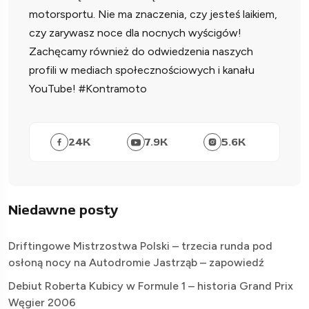
motorsportu. Nie ma znaczenia, czy jesteś laikiem,
czy zarywasz noce dla nocnych wyścigów!
Zachęcamy również do odwiedzenia naszych
profili w mediach społecznościowych i kanału
YouTube! #Kontramoto
24
K
7.9
K
5.6
K
Niedawne posty
Driftingowe Mistrzostwa Polski – trzecia runda pod
osłoną nocy na Autodromie Jastrząb – zapowiedź
Debiut Roberta Kubicy w Formule 1 – historia Grand Prix
Węgier 2006