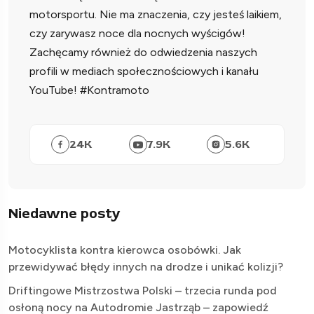
motorsportu. Nie ma znaczenia, czy jesteś laikiem,
czy zarywasz noce dla nocnych wyścigów!
Zachęcamy również do odwiedzenia naszych
profili w mediach społecznościowych i kanału
YouTube! #Kontramoto
24
K
7.9
K
5.6
K
Niedawne posty
Motocyklista kontra kierowca osobówki. Jak
przewidywać błędy innych na drodze i unikać kolizji?
Driftingowe Mistrzostwa Polski – trzecia runda pod
osłoną nocy na Autodromie Jastrząb – zapowiedź