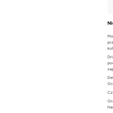
N
Mo
pr
kol
Dr
po
za
De
Gr
Cz
Gr
Ha