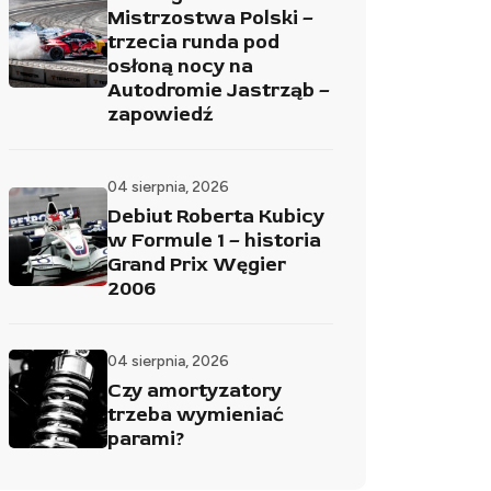
Mistrzostwa Polski –
trzecia runda pod
osłoną nocy na
Autodromie Jastrząb –
zapowiedź
04 sierpnia, 2026
Debiut Roberta Kubicy
w Formule 1 – historia
Grand Prix Węgier
2006
04 sierpnia, 2026
Czy amortyzatory
trzeba wymieniać
parami?