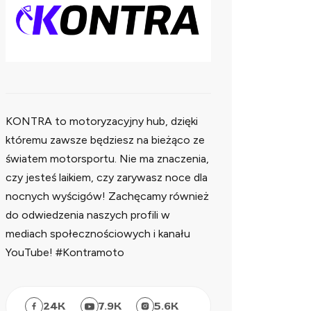
KONTRA to motoryzacyjny hub, dzięki
któremu zawsze będziesz na bieżąco ze
światem motorsportu. Nie ma znaczenia,
czy jesteś laikiem, czy zarywasz noce dla
nocnych wyścigów! Zachęcamy również
do odwiedzenia naszych profili w
mediach społecznościowych i kanału
YouTube! #Kontramoto
24
K
7.9
K
5.6
K