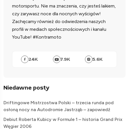
motorsportu. Nie ma znaczenia, czy jesteś laikiem,
czy zarywasz noce dla nocnych wyścigów!
Zachęcamy również do odwiedzenia naszych
profili w mediach społecznościowych i kanału
YouTube! #Kontramoto
24
K
7.9
K
5.6
K
Niedawne posty
Driftingowe Mistrzostwa Polski – trzecia runda pod
osłoną nocy na Autodromie Jastrząb – zapowiedź
Debiut Roberta Kubicy w Formule 1 – historia Grand Prix
Węgier 2006