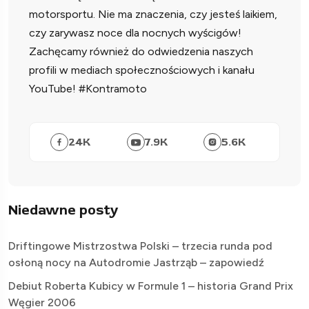
motorsportu. Nie ma znaczenia, czy jesteś laikiem,
czy zarywasz noce dla nocnych wyścigów!
Zachęcamy również do odwiedzenia naszych
profili w mediach społecznościowych i kanału
YouTube! #Kontramoto
24
K
7.9
K
5.6
K
Niedawne posty
Driftingowe Mistrzostwa Polski – trzecia runda pod
osłoną nocy na Autodromie Jastrząb – zapowiedź
Debiut Roberta Kubicy w Formule 1 – historia Grand Prix
Węgier 2006