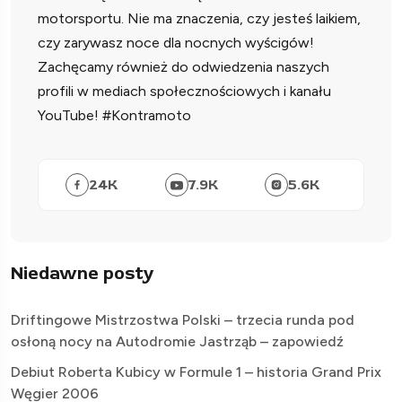
motorsportu. Nie ma znaczenia, czy jesteś laikiem,
czy zarywasz noce dla nocnych wyścigów!
Zachęcamy również do odwiedzenia naszych
profili w mediach społecznościowych i kanału
YouTube! #Kontramoto
24
K
7.9
K
5.6
K
Niedawne posty
Driftingowe Mistrzostwa Polski – trzecia runda pod
osłoną nocy na Autodromie Jastrząb – zapowiedź
Debiut Roberta Kubicy w Formule 1 – historia Grand Prix
Węgier 2006