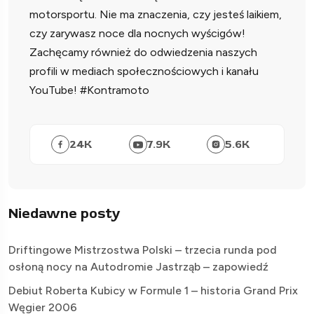
motorsportu. Nie ma znaczenia, czy jesteś laikiem,
czy zarywasz noce dla nocnych wyścigów!
Zachęcamy również do odwiedzenia naszych
profili w mediach społecznościowych i kanału
YouTube! #Kontramoto
24
K
7.9
K
5.6
K
Niedawne posty
Driftingowe Mistrzostwa Polski – trzecia runda pod
osłoną nocy na Autodromie Jastrząb – zapowiedź
Debiut Roberta Kubicy w Formule 1 – historia Grand Prix
Węgier 2006