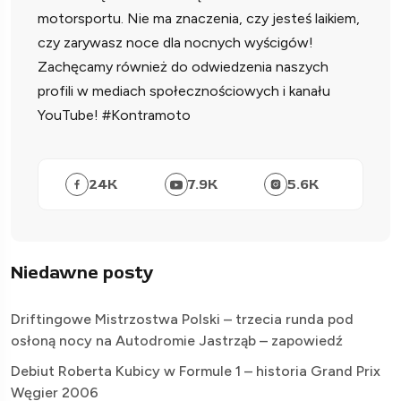
motorsportu. Nie ma znaczenia, czy jesteś laikiem,
czy zarywasz noce dla nocnych wyścigów!
Zachęcamy również do odwiedzenia naszych
profili w mediach społecznościowych i kanału
YouTube! #Kontramoto
24
K
7.9
K
5.6
K
Niedawne posty
Driftingowe Mistrzostwa Polski – trzecia runda pod
osłoną nocy na Autodromie Jastrząb – zapowiedź
Debiut Roberta Kubicy w Formule 1 – historia Grand Prix
Węgier 2006