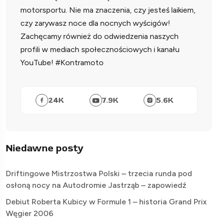
motorsportu. Nie ma znaczenia, czy jesteś laikiem,
czy zarywasz noce dla nocnych wyścigów!
Zachęcamy również do odwiedzenia naszych
profili w mediach społecznościowych i kanału
YouTube! #Kontramoto
24
K
7.9
K
5.6
K
Niedawne posty
Driftingowe Mistrzostwa Polski – trzecia runda pod
osłoną nocy na Autodromie Jastrząb – zapowiedź
Debiut Roberta Kubicy w Formule 1 – historia Grand Prix
Węgier 2006