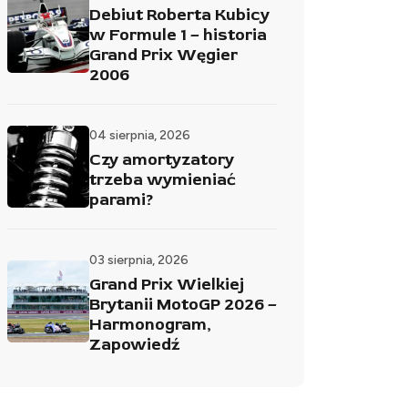
Debiut Roberta Kubicy
w Formule 1 – historia
Grand Prix Węgier
2006
04 sierpnia, 2026
Czy amortyzatory
trzeba wymieniać
parami?
03 sierpnia, 2026
Grand Prix Wielkiej
Brytanii MotoGP 2026 –
Harmonogram,
Zapowiedź