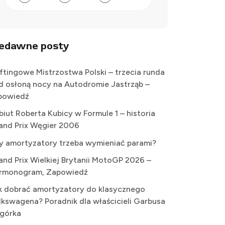
iedawne posty
iftingowe Mistrzostwa Polski – trzecia runda
d osłoną nocy na Autodromie Jastrząb –
powiedź
biut Roberta Kubicy w Formule 1 – historia
and Prix Węgier 2006
y amortyzatory trzeba wymieniać parami?
and Prix Wielkiej Brytanii MotoGP 2026 –
rmonogram, Zapowiedź
k dobrać amortyzatory do klasycznego
lkswagena? Poradnik dla właścicieli Garbusa
Ogórka