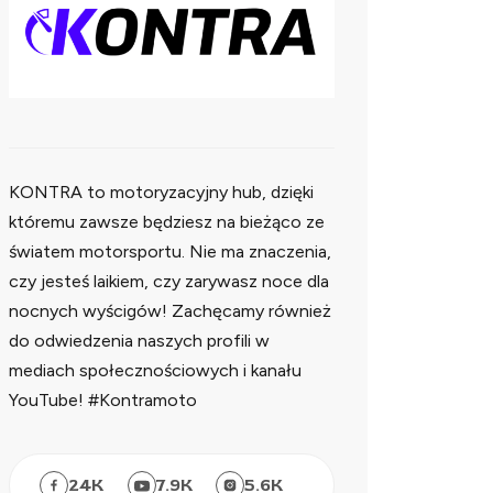
KONTRA to motoryzacyjny hub, dzięki
któremu zawsze będziesz na bieżąco ze
światem motorsportu. Nie ma znaczenia,
czy jesteś laikiem, czy zarywasz noce dla
nocnych wyścigów! Zachęcamy również
do odwiedzenia naszych profili w
mediach społecznościowych i kanału
YouTube! #Kontramoto
24
K
7.9
K
5.6
K