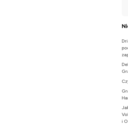
N
Dr
po
za
De
Gr
Cz
Gr
Ha
Ja
Vo
i 