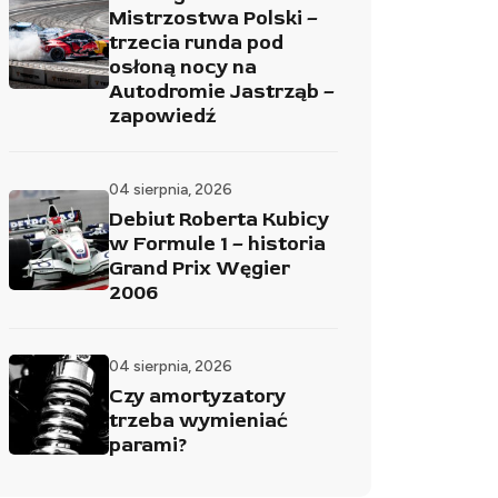
Mistrzostwa Polski –
trzecia runda pod
osłoną nocy na
Autodromie Jastrząb –
zapowiedź
04 sierpnia, 2026
Debiut Roberta Kubicy
w Formule 1 – historia
Grand Prix Węgier
2006
04 sierpnia, 2026
Czy amortyzatory
trzeba wymieniać
parami?