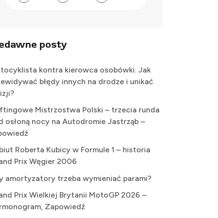
iedawne posty
tocyklista kontra kierowca osobówki. Jak
zewidywać błędy innych na drodze i unikać
izji?
iftingowe Mistrzostwa Polski – trzecia runda
d osłoną nocy na Autodromie Jastrząb –
powiedź
biut Roberta Kubicy w Formule 1 – historia
and Prix Węgier 2006
y amortyzatory trzeba wymieniać parami?
and Prix Wielkiej Brytanii MotoGP 2026 –
rmonogram, Zapowiedź