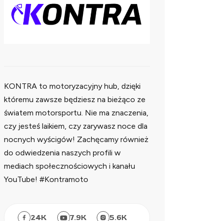
KONTRA to motoryzacyjny hub, dzięki
któremu zawsze będziesz na bieżąco ze
światem motorsportu. Nie ma znaczenia,
czy jesteś laikiem, czy zarywasz noce dla
nocnych wyścigów! Zachęcamy również
do odwiedzenia naszych profili w
mediach społecznościowych i kanału
YouTube! #Kontramoto
24
K
7.9
K
5.6
K