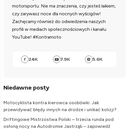
motorsportu. Nie ma znaczenia, czy jesteś laikiem,
czy zarywasz noce dla nocnych wyścigów!
Zachęcamy również do odwiedzenia naszych
profili w mediach społecznościowych i kanału
YouTube! #Kontramoto
24
K
7.9
K
5.6
K
Niedawne posty
Motocyklista kontra kierowca osobówki. Jak
przewidywać błędy innych na drodze i unikać kolizji?
Driftingowe Mistrzostwa Polski – trzecia runda pod
osłoną nocy na Autodromie Jastrząb – zapowiedź