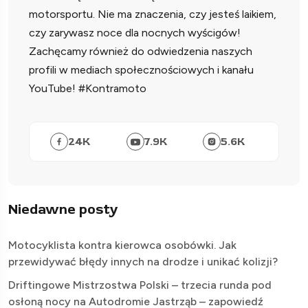
motorsportu. Nie ma znaczenia, czy jesteś laikiem,
czy zarywasz noce dla nocnych wyścigów!
Zachęcamy również do odwiedzenia naszych
profili w mediach społecznościowych i kanału
YouTube! #Kontramoto
24
K
7.9
K
5.6
K
Niedawne posty
Motocyklista kontra kierowca osobówki. Jak
przewidywać błędy innych na drodze i unikać kolizji?
Driftingowe Mistrzostwa Polski – trzecia runda pod
osłoną nocy na Autodromie Jastrząb – zapowiedź