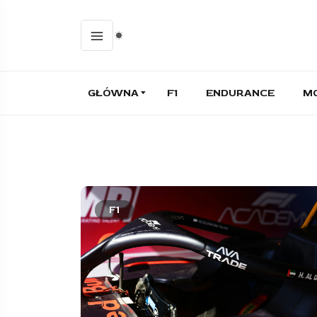
GŁÓWNA
F1
ENDURANCE
M
F1