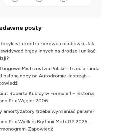
iedawne posty
tocyklista kontra kierowca osobówki. Jak
zewidywać błędy innych na drodze i unikać
izji?
iftingowe Mistrzostwa Polski – trzecia runda
d osłoną nocy na Autodromie Jastrząb –
powiedź
biut Roberta Kubicy w Formule 1 – historia
and Prix Węgier 2006
y amortyzatory trzeba wymieniać parami?
and Prix Wielkiej Brytanii MotoGP 2026 –
rmonogram, Zapowiedź