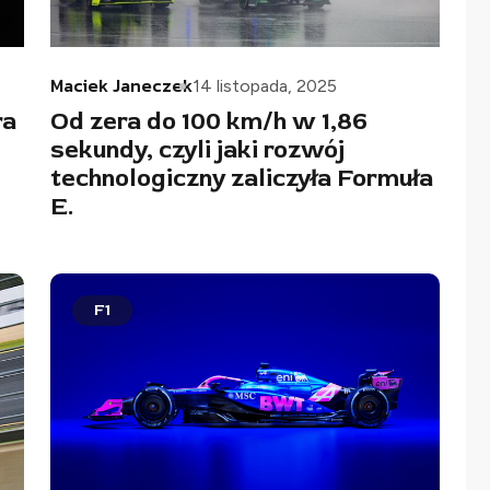
Maciek Janeczek
14 listopada, 2025
ra
Od zera do 100 km/h w 1,86
sekundy, czyli jaki rozwój
technologiczny zaliczyła Formuła
E.
F1