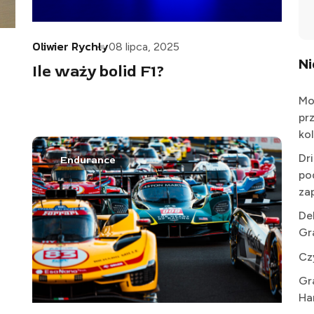
Oliwier Rychły
08 lipca, 2025
N
Ile waży bolid F1?
Mo
pr
kol
Dr
Endurance
po
za
De
Gr
Cz
Gr
Ha