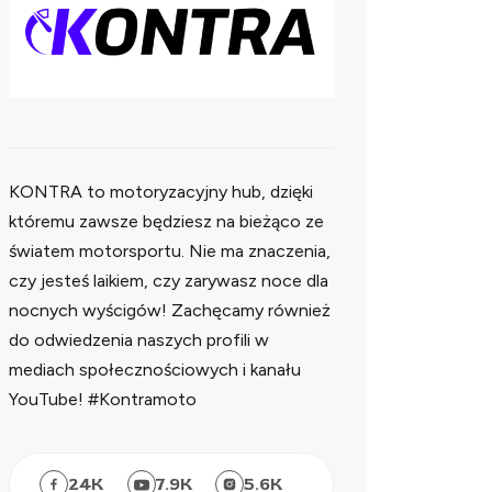
KONTRA to motoryzacyjny hub, dzięki
któremu zawsze będziesz na bieżąco ze
światem motorsportu. Nie ma znaczenia,
czy jesteś laikiem, czy zarywasz noce dla
nocnych wyścigów! Zachęcamy również
do odwiedzenia naszych profili w
mediach społecznościowych i kanału
YouTube! #Kontramoto
24
K
7.9
K
5.6
K