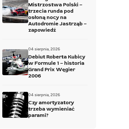
Mistrzostwa Polski –
trzecia runda pod
osłoną nocy na
Autodromie Jastrząb –
zapowiedź
04 sierpnia, 2026
Debiut Roberta Kubicy
w Formule 1 – historia
Grand Prix Węgier
2006
04 sierpnia, 2026
Czy amortyzatory
trzeba wymieniać
parami?