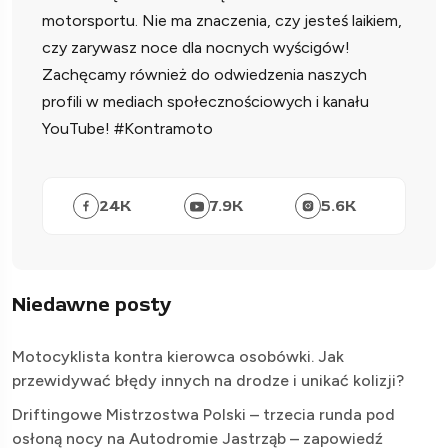
motorsportu. Nie ma znaczenia, czy jesteś laikiem,
czy zarywasz noce dla nocnych wyścigów!
Zachęcamy również do odwiedzenia naszych
profili w mediach społecznościowych i kanału
YouTube! #Kontramoto
24
K
7.9
K
5.6
K
Niedawne posty
Motocyklista kontra kierowca osobówki. Jak
przewidywać błędy innych na drodze i unikać kolizji?
Driftingowe Mistrzostwa Polski – trzecia runda pod
osłoną nocy na Autodromie Jastrząb – zapowiedź