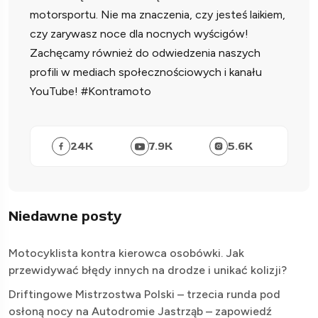
motorsportu. Nie ma znaczenia, czy jesteś laikiem,
czy zarywasz noce dla nocnych wyścigów!
Zachęcamy również do odwiedzenia naszych
profili w mediach społecznościowych i kanału
YouTube! #Kontramoto
24
K
7.9
K
5.6
K
Niedawne posty
Motocyklista kontra kierowca osobówki. Jak
przewidywać błędy innych na drodze i unikać kolizji?
Driftingowe Mistrzostwa Polski – trzecia runda pod
osłoną nocy na Autodromie Jastrząb – zapowiedź