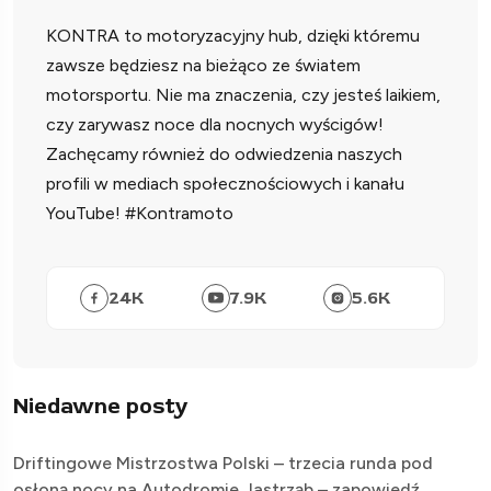
KONTRA to motoryzacyjny hub, dzięki któremu
zawsze będziesz na bieżąco ze światem
motorsportu. Nie ma znaczenia, czy jesteś laikiem,
czy zarywasz noce dla nocnych wyścigów!
Zachęcamy również do odwiedzenia naszych
profili w mediach społecznościowych i kanału
YouTube! #Kontramoto
24
K
7.9
K
5.6
K
Niedawne posty
Driftingowe Mistrzostwa Polski – trzecia runda pod
osłoną nocy na Autodromie Jastrząb – zapowiedź