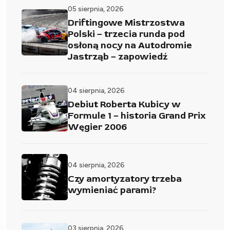
05 sierpnia, 2026
Driftingowe Mistrzostwa
Polski – trzecia runda pod
osłoną nocy na Autodromie
Jastrząb – zapowiedź
04 sierpnia, 2026
Debiut Roberta Kubicy w
Formule 1 – historia Grand Prix
Węgier 2006
04 sierpnia, 2026
Czy amortyzatory trzeba
wymieniać parami?
03 sierpnia, 2026