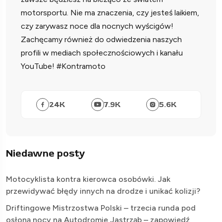
motorsportu. Nie ma znaczenia, czy jesteś laikiem,
czy zarywasz noce dla nocnych wyścigów!
Zachęcamy również do odwiedzenia naszych
profili w mediach społecznościowych i kanału
YouTube! #Kontramoto
24
K
7.9
K
5.6
K
Niedawne posty
Motocyklista kontra kierowca osobówki. Jak
przewidywać błędy innych na drodze i unikać kolizji?
Driftingowe Mistrzostwa Polski – trzecia runda pod
osłoną nocy na Autodromie Jastrząb – zapowiedź