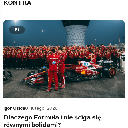
KONTRA
F1
Igor Osica
01 lutego, 2026
Dlaczego Formuła 1 nie ściga się
równymi bolidami?