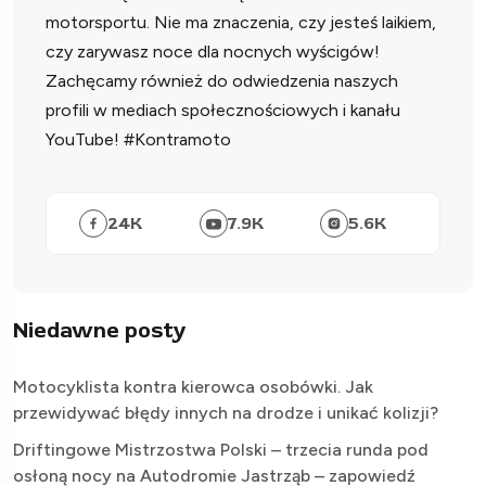
motorsportu. Nie ma znaczenia, czy jesteś laikiem,
czy zarywasz noce dla nocnych wyścigów!
Zachęcamy również do odwiedzenia naszych
profili w mediach społecznościowych i kanału
YouTube! #Kontramoto
24
K
7.9
K
5.6
K
Niedawne posty
Motocyklista kontra kierowca osobówki. Jak
przewidywać błędy innych na drodze i unikać kolizji?
Driftingowe Mistrzostwa Polski – trzecia runda pod
osłoną nocy na Autodromie Jastrząb – zapowiedź