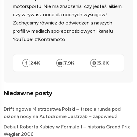
motorsportu. Nie ma znaczenia, czy jesteś laikiem,
czy zarywasz noce dla nocnych wyścigów!
Zachęcamy również do odwiedzenia naszych
profili w mediach społecznościowych i kanału
YouTube! #Kontramoto
24
K
7.9
K
5.6
K
Niedawne posty
Driftingowe Mistrzostwa Polski – trzecia runda pod
osłoną nocy na Autodromie Jastrząb – zapowiedź
Debiut Roberta Kubicy w Formule 1 – historia Grand Prix
Węgier 2006