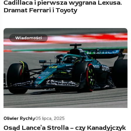
Cadillaca i pierwsza wygrana Lexusa.
Dramat Ferrari i Toyoty
Wiadomości
Oliwier Rychły
05 lipca, 2025
Osąd Lance’a Strolla – czy Kanadyjczyk