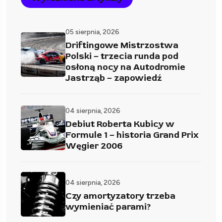
05 sierpnia, 2026
Driftingowe Mistrzostwa
Polski – trzecia runda pod
osłoną nocy na Autodromie
Jastrząb – zapowiedź
04 sierpnia, 2026
Debiut Roberta Kubicy w
Formule 1 – historia Grand Prix
Węgier 2006
04 sierpnia, 2026
Czy amortyzatory trzeba
wymieniać parami?