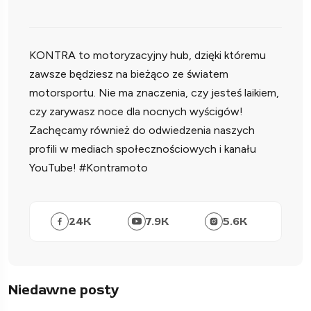
KONTRA to motoryzacyjny hub, dzięki któremu
zawsze będziesz na bieżąco ze światem
motorsportu. Nie ma znaczenia, czy jesteś laikiem,
czy zarywasz noce dla nocnych wyścigów!
Zachęcamy również do odwiedzenia naszych
profili w mediach społecznościowych i kanału
YouTube! #Kontramoto
24
K
7.9
K
5.6
K
Niedawne posty