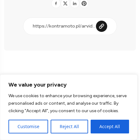
We value your privacy
You May Also Like
We use cookies to enhance your browsing experience, serve
personalised ads or content, and analyse our traffic. By
clicking "Accept All", you consent to our use of cookies.
Feedery
Customise
Reject All
Accept All