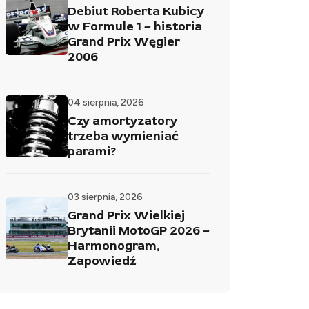
Debiut Roberta Kubicy
w Formule 1 – historia
Grand Prix Węgier
2006
04 sierpnia, 2026
Czy amortyzatory
trzeba wymieniać
parami?
03 sierpnia, 2026
Grand Prix Wielkiej
Brytanii MotoGP 2026 –
Harmonogram,
Zapowiedź