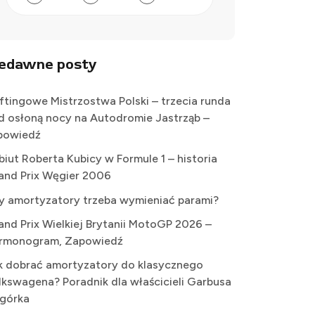
iedawne posty
iftingowe Mistrzostwa Polski – trzecia runda
d osłoną nocy na Autodromie Jastrząb –
powiedź
biut Roberta Kubicy w Formule 1 – historia
and Prix Węgier 2006
y amortyzatory trzeba wymieniać parami?
and Prix Wielkiej Brytanii MotoGP 2026 –
rmonogram, Zapowiedź
k dobrać amortyzatory do klasycznego
lkswagena? Poradnik dla właścicieli Garbusa
Ogórka