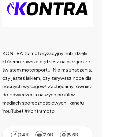
KONTRA to motoryzacyjny hub, dzięki
któremu zawsze będziesz na bieżąco ze
światem motorsportu. Nie ma znaczenia,
czy jesteś laikiem, czy zarywasz noce dla
nocnych wyścigów! Zachęcamy również
do odwiedzenia naszych profili w
mediach społecznościowych i kanału
YouTube! #Kontramoto
24
K
7.9
K
5.6
K