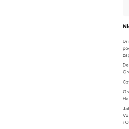
N
Dr
po
za
De
Gr
Cz
Gr
Ha
Ja
Vo
i 