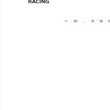
RACING
01
…
11
12
1