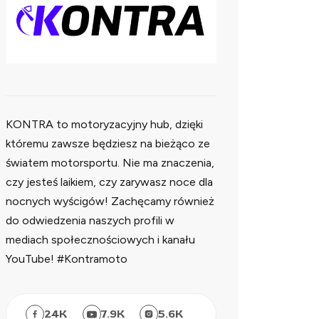
KONTRA to motoryzacyjny hub, dzięki
któremu zawsze będziesz na bieżąco ze
światem motorsportu. Nie ma znaczenia,
czy jesteś laikiem, czy zarywasz noce dla
nocnych wyścigów! Zachęcamy również
do odwiedzenia naszych profili w
mediach społecznościowych i kanału
YouTube! #Kontramoto
24
K
7.9
K
5.6
K