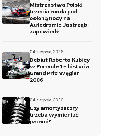
Mistrzostwa Polski –
trzecia runda pod
osłoną nocy na
Autodromie Jastrząb –
zapowiedź
04 sierpnia, 2026
Debiut Roberta Kubicy
w Formule 1 – historia
Grand Prix Węgier
2006
04 sierpnia, 2026
Czy amortyzatory
trzeba wymieniać
parami?