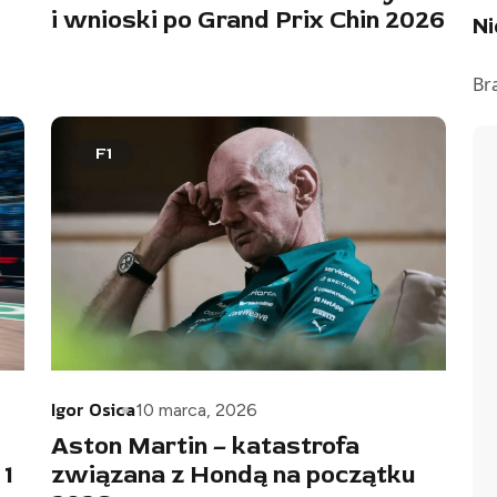
i wnioski po Grand Prix Chin 2026
N
Br
F1
Igor Osica
10 marca, 2026
Aston Martin – katastrofa
 1
związana z Hondą na początku