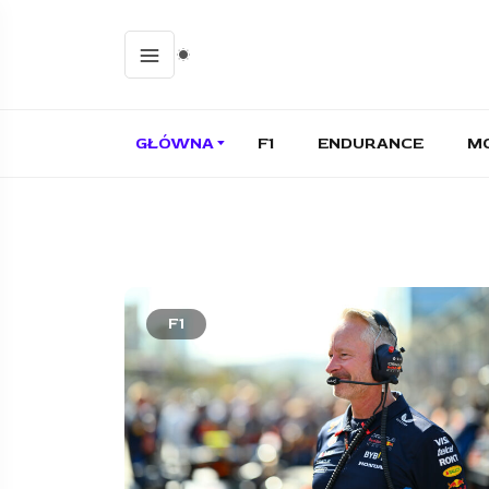
GŁÓWNA
F1
ENDURANCE
M
F1