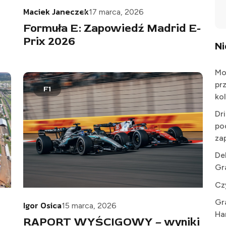
Maciek Janeczek
17 marca, 2026
Formuła E: Zapowiedź Madrid E-
Prix 2026
N
Mo
pr
F1
kol
Dr
po
za
De
Gr
Cz
Gr
Igor Osica
15 marca, 2026
Ha
RAPORT WYŚCIGOWY – wyniki