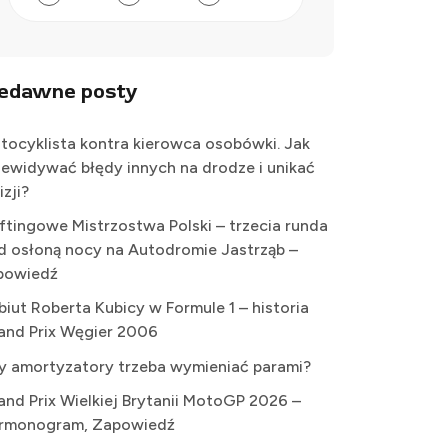
iedawne posty
tocyklista kontra kierowca osobówki. Jak
zewidywać błędy innych na drodze i unikać
izji?
iftingowe Mistrzostwa Polski – trzecia runda
d osłoną nocy na Autodromie Jastrząb –
powiedź
biut Roberta Kubicy w Formule 1 – historia
and Prix Węgier 2006
y amortyzatory trzeba wymieniać parami?
and Prix Wielkiej Brytanii MotoGP 2026 –
rmonogram, Zapowiedź