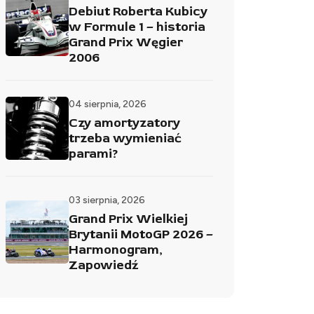
Debiut Roberta Kubicy
w Formule 1 – historia
Grand Prix Węgier
2006
04 sierpnia, 2026
Czy amortyzatory
trzeba wymieniać
parami?
03 sierpnia, 2026
Grand Prix Wielkiej
Brytanii MotoGP 2026 –
Harmonogram,
Zapowiedź