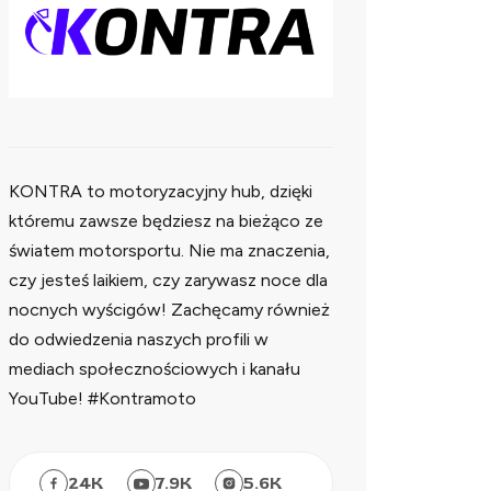
KONTRA to motoryzacyjny hub, dzięki
któremu zawsze będziesz na bieżąco ze
światem motorsportu. Nie ma znaczenia,
czy jesteś laikiem, czy zarywasz noce dla
nocnych wyścigów! Zachęcamy również
do odwiedzenia naszych profili w
mediach społecznościowych i kanału
YouTube! #Kontramoto
24
K
7.9
K
5.6
K