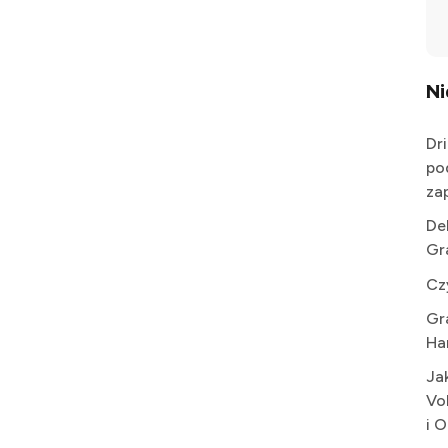
N
Dr
po
za
De
Gr
Cz
Gr
Ha
Ja
Vo
i 