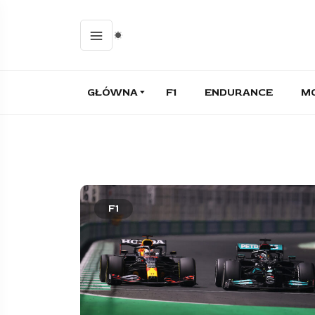
GŁÓWNA
F1
ENDURANCE
M
F1