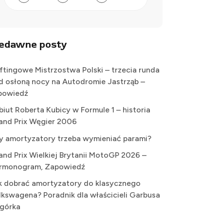
iedawne posty
iftingowe Mistrzostwa Polski – trzecia runda
d osłoną nocy na Autodromie Jastrząb –
powiedź
biut Roberta Kubicy w Formule 1 – historia
and Prix Węgier 2006
y amortyzatory trzeba wymieniać parami?
and Prix Wielkiej Brytanii MotoGP 2026 –
rmonogram, Zapowiedź
k dobrać amortyzatory do klasycznego
lkswagena? Poradnik dla właścicieli Garbusa
Ogórka