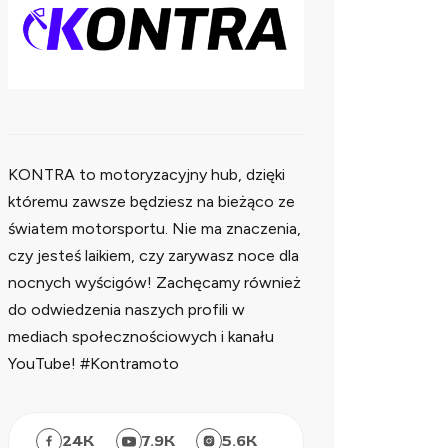
KONTRA to motoryzacyjny hub, dzięki
któremu zawsze będziesz na bieżąco ze
światem motorsportu. Nie ma znaczenia,
czy jesteś laikiem, czy zarywasz noce dla
nocnych wyścigów! Zachęcamy również
do odwiedzenia naszych profili w
mediach społecznościowych i kanału
YouTube! #Kontramoto
24
K
7.9
K
5.6
K