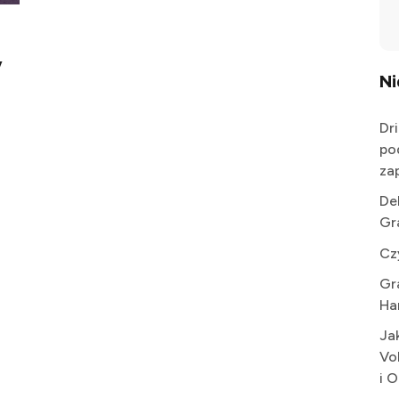
y
N
Dr
po
za
De
Gr
Cz
Gr
Ha
Ja
Vo
i 