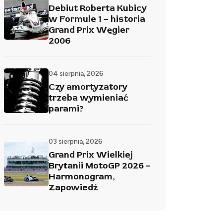
Debiut Roberta Kubicy
w Formule 1 – historia
Grand Prix Węgier
2006
04 sierpnia, 2026
Czy amortyzatory
trzeba wymieniać
parami?
03 sierpnia, 2026
Grand Prix Wielkiej
Brytanii MotoGP 2026 –
Harmonogram,
Zapowiedź