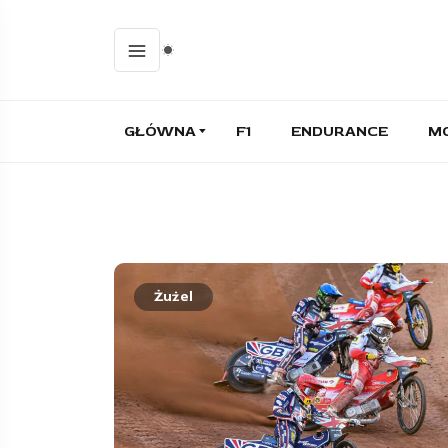
GŁÓWNA
F1
ENDURANCE
M
Żużel