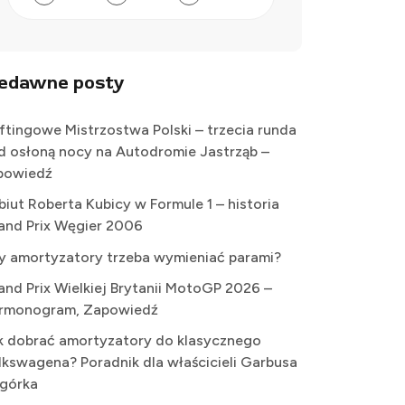
iedawne posty
iftingowe Mistrzostwa Polski – trzecia runda
d osłoną nocy na Autodromie Jastrząb –
powiedź
biut Roberta Kubicy w Formule 1 – historia
and Prix Węgier 2006
y amortyzatory trzeba wymieniać parami?
and Prix Wielkiej Brytanii MotoGP 2026 –
rmonogram, Zapowiedź
k dobrać amortyzatory do klasycznego
lkswagena? Poradnik dla właścicieli Garbusa
Ogórka