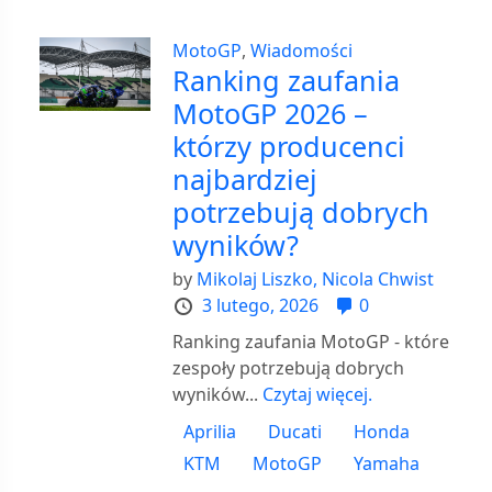
MotoGP
,
Wiadomości
Ranking zaufania
MotoGP 2026 –
którzy producenci
najbardziej
potrzebują dobrych
wyników?
by
Mikolaj Liszko,
Nicola Chwist
3 lutego, 2026
0
Ranking zaufania MotoGP - które
zespoły potrzebują dobrych
wyników...
Czytaj więcej.
Aprilia
Ducati
Honda
KTM
MotoGP
Yamaha