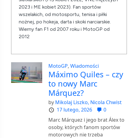
2023 i ME kobiet 2023). Fan sportów
wszelakich, od motosportu, tenisa i piłki
nożnej, po hokeja, darta i skoki narciarskie.
Wierny fan F1 od 2007 roku i MotoGP od
2012
MotoGP
,
Wiadomości
Máximo Quiles – czy
to nowy Marc
Márquez?
by
Mikolaj Liszko,
Nicola Chwist
17 lutego, 2026
0
Marc Márquez i jego brat Álex to
osoby, których fanom sportów
motorowych nie trzeba