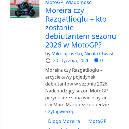
MotoGP
,
Wiadomości
Moreira czy
Razgatlioglu – kto
zostanie
debiutantem sezonu
2026 w MotoGP?
by
Mikolaj Liszko,
Nicola Chwist
20 stycznia, 2026
0
Moreira czy Razgatlioglu –
arcyciekawy pojedynek
debiutantów w sezonie 2026
Nadchodzący sezon MotoGP
przynosi ze sobą wiele pytań –
czy Marc Márquez zdobędzie...
Czytaj więcej.
Diogo Moreira
MotoGP