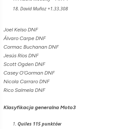
18. David Muñoz +1.33.308
Joel Kelso DNF
Álvaro Carpe DNF
Cormac Buchanan DNF
Jesús Ríos DNF
Scott Ogden DNF
Casey O’Gorman DNF
Nicola Carraro DNF
Rico Salmela DNF
Klasyfikacja generalna Moto3
1.
Quiles 115 punktów