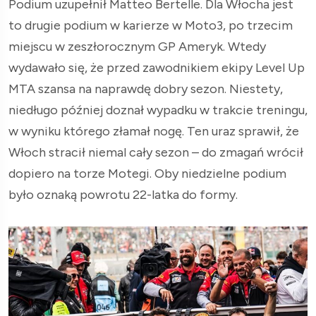
Podium uzupełnił Matteo Bertelle. Dla Włocha jest
to drugie podium w karierze w Moto3, po trzecim
miejscu w zeszłorocznym GP Ameryk. Wtedy
wydawało się, że przed zawodnikiem ekipy Level Up
MTA szansa na naprawdę dobry sezon. Niestety,
niedługo później doznał wypadku w trakcie treningu,
w wyniku którego złamał nogę. Ten uraz sprawił, że
Włoch stracił niemal cały sezon – do zmagań wrócił
dopiero na torze Motegi. Oby niedzielne podium
było oznaką powrotu 22-latka do formy.