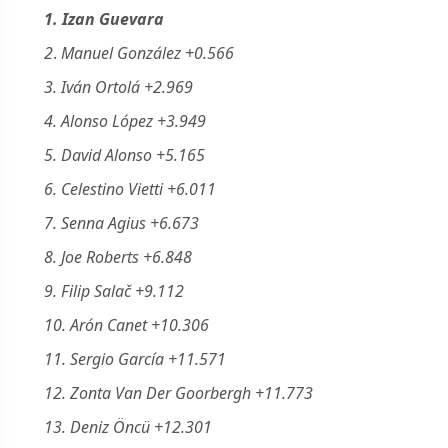
1. Izan Guevara
2
.
Manuel González +0.566
3. Iván Ortolá +2.969
4. Alonso López +3.949
5. David Alonso +5.165
6. Celestino Vietti +6.011
7. Senna Agius +6.673
8. Joe Roberts +6.848
9. Filip Salač +9.112
10. Arón Canet +10.306
11. Sergio García +11.571
12. Zonta Van Der Goorbergh +11.773
13. Deniz Öncü +12.301