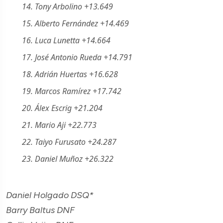
14. Tony Arbolino +13.649
15. Alberto Fernández +14.469
16. Luca Lunetta +14.664
17. José Antonio Rueda +14.791
18. Adrián Huertas +16.628
19. Marcos Ramírez +17.742
20. Álex Escrig +21.204
21. Mario Aji +22.773
22. Taiyo Furusato +24.287
23. Daniel Muñoz +26.322
Daniel Holgado DSQ*
Barry Baltus DNF