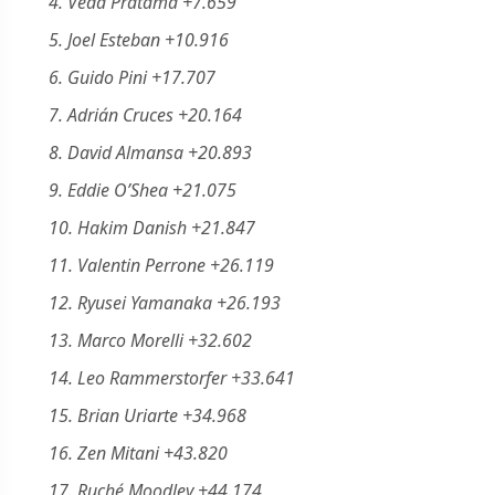
4. Veda Pratama +7.659
5. Joel Esteban +10.916
6. Guido Pini +17.707
7. Adrián Cruces +20.164
8. David Almansa +20.893
9. Eddie O’Shea +21.075
10. Hakim Danish +21.847
11. Valentin Perrone +26.119
12. Ryusei Yamanaka +26.193
13. Marco Morelli +32.602
14. Leo Rammerstorfer +33.641
15. Brian Uriarte +34.968
16. Zen Mitani +43.820
17. Ruché Moodley +44.174