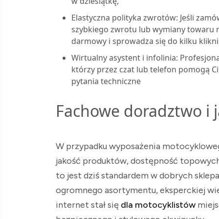
w dziesiątkę,
Elastyczna polityka zwrotów: Jeśli zam
szybkiego zwrotu lub wymiany towaru na
darmowy i sprowadza się do kilku klikn
Wirtualny asystent i infolinia: Profesjo
którzy przez czat lub telefon pomogą 
pytania techniczne
Fachowe doradztwo i j
W przypadku wyposażenia motocyklowego l
jakość produktów, dostępność topowych
to jest dziś standardem w dobrych sklep
ogromnego asortymentu, eksperckiej wi
internet stał się
dla motocyklistów
miejs