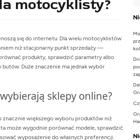
a motocyklisty?
N
Mo
oszą się do internetu. Dla wielu motocyklistów
pr
aniem niż stacjonarny punkt sprzedaży —
kol
porównać produkty, sprawdzić parametry albo
Dr
zy butów. Duże znaczenie ma jednak wybór
po
za
De
wybierają sklepy online?
Gr
Cz
Gr
o znacznie większego wyboru produktów niż
Ha
ista może wygodnie porównać modele, sprawdzić
N
asować wyposażenie do własnych preferencji.