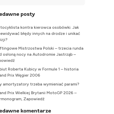
iedawne posty
tocyklista kontra kierowca osobówki. Jak
zewidywać błędy innych na drodze i unikać
izji?
iftingowe Mistrzostwa Polski – trzecia runda
d osłoną nocy na Autodromie Jastrząb –
powiedź
biut Roberta Kubicy w Formule 1 – historia
and Prix Węgier 2006
y amortyzatory trzeba wymieniać parami?
and Prix Wielkiej Brytanii MotoGP 2026 –
rmonogram, Zapowiedź
iedawne komentarze