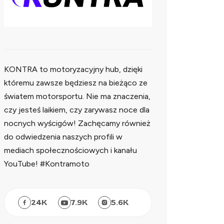
KONTRA to motoryzacyjny hub, dzięki
któremu zawsze będziesz na bieżąco ze
światem motorsportu. Nie ma znaczenia,
czy jesteś laikiem, czy zarywasz noce dla
nocnych wyścigów! Zachęcamy również
do odwiedzenia naszych profili w
mediach społecznościowych i kanału
YouTube! #Kontramoto
24
K
7.9
K
5.6
K