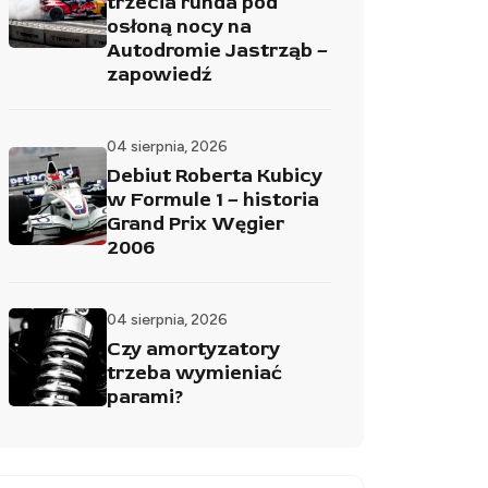
trzecia runda pod
osłoną nocy na
Autodromie Jastrząb –
zapowiedź
04 sierpnia, 2026
Debiut Roberta Kubicy
w Formule 1 – historia
Grand Prix Węgier
2006
04 sierpnia, 2026
Czy amortyzatory
trzeba wymieniać
parami?