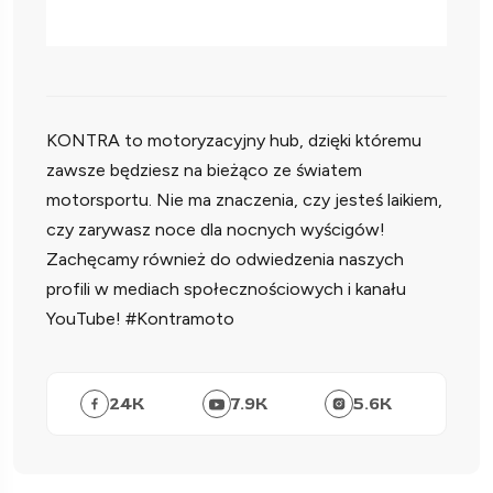
KONTRA to motoryzacyjny hub, dzięki któremu
zawsze będziesz na bieżąco ze światem
motorsportu. Nie ma znaczenia, czy jesteś laikiem,
czy zarywasz noce dla nocnych wyścigów!
Zachęcamy również do odwiedzenia naszych
profili w mediach społecznościowych i kanału
YouTube! #Kontramoto
24
K
7.9
K
5.6
K