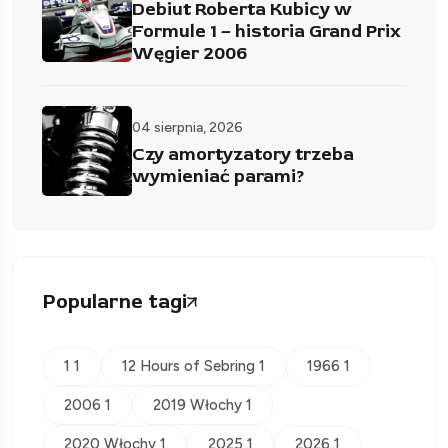
Debiut Roberta Kubicy w
Formule 1 – historia Grand Prix
Węgier 2006
04 sierpnia, 2026
Czy amortyzatory trzeba
wymieniać parami?
Popularne tagi
1 1
12 Hours of Sebring 1
1966 1
2006 1
2019 Włochy 1
2020 Włochy 1
2025 1
2026 1