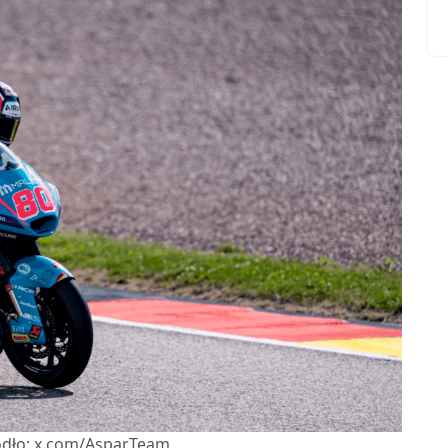
ódło: x.com/AsparTeam