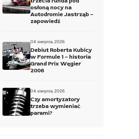
trzecia runda pod
osłoną nocy na
Autodromie Jastrząb –
zapowiedź
04 sierpnia, 2026
Debiut Roberta Kubicy
w Formule 1 – historia
Grand Prix Węgier
2006
04 sierpnia, 2026
Czy amortyzatory
trzeba wymieniać
parami?