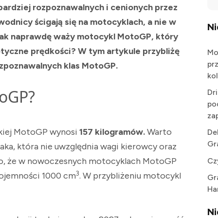
bardziej rozpoznawalnych i cenionych przez
odnicy ścigają się na motocyklach, a nie w
N
 tak naprawdę waży motocykl MotoGP, który
yczne prędkości? W tym artykule przybliżę
Mo
pr
ozpoznawalnych klas MotoGP.
kol
toGP?
Dr
po
za
skiej MotoGP wynosi
157 kilogramów.
Warto
De
Gr
 taka, która nie uwzględnia wagi kierowcy oraz
ego, że w nowoczesnych motocyklach MotoGP
Cz
3
 pojemności 1000 cm
. W przybliżeniu motocykl
Gr
Ha
N