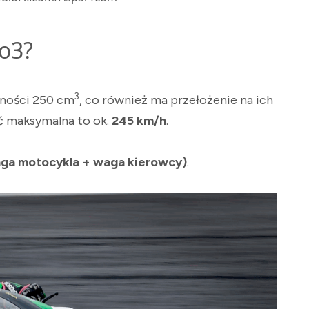
to3?
3
mności 250 cm
, co również ma przełożenie na ich
ć maksymalna to ok.
245 km/h
.
aga motocykla + waga kierowcy)
.