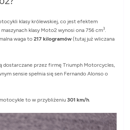
to2?
ocykli klasy królewskiej, co jest efektem
3
 w maszynach klasy Moto2 wynosi ona 756 cm
.
imalna waga to
217 kilogramów
(tutaj już wliczana
 są dostarczane przez firmę Triumph Motorcycles,
wnym sensie spełnia się sen Fernando Alonso o
motocykle to w przybliżeniu
301 km/h
.