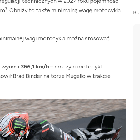
regulacji technicznych w 2027 roku pojemność
3
cm
. Obniży to także minimalną wagę motocykla
Br
 minimalnej wagi motocykla można stosować
a wynosi
366,1 km/h
– co czyni motocykl
owił Brad Binder na torze Mugello w trakcie