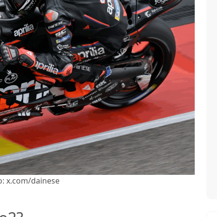
o: x.com/dainese