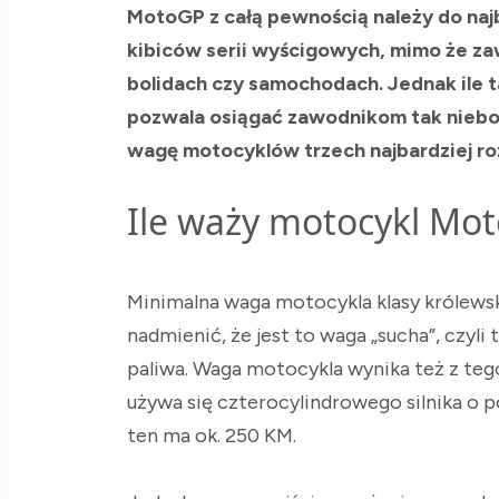
MotoGP z całą pewnością należy do naj
kibiców serii wyścigowych, mimo że zaw
bolidach czy samochodach. Jednak ile
pozwala osiągać zawodnikom tak niebot
wagę motocyklów trzech najbardziej r
Ile waży motocykl Mo
Minimalna waga motocykla klasy królew
nadmienić, że jest to waga „sucha”, czyli
paliwa. Waga motocykla wynika też z t
używa się czterocylindrowego silnika o
ten ma ok. 250 KM.