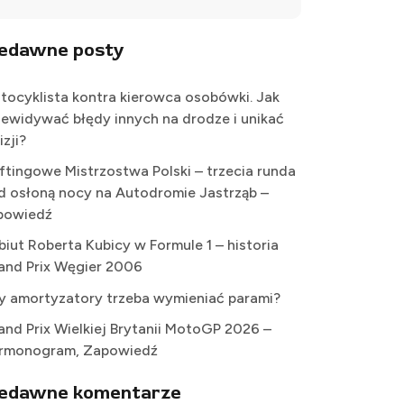
iedawne posty
tocyklista kontra kierowca osobówki. Jak
zewidywać błędy innych na drodze i unikać
izji?
iftingowe Mistrzostwa Polski – trzecia runda
d osłoną nocy na Autodromie Jastrząb –
powiedź
biut Roberta Kubicy w Formule 1 – historia
and Prix Węgier 2006
y amortyzatory trzeba wymieniać parami?
and Prix Wielkiej Brytanii MotoGP 2026 –
rmonogram, Zapowiedź
iedawne komentarze