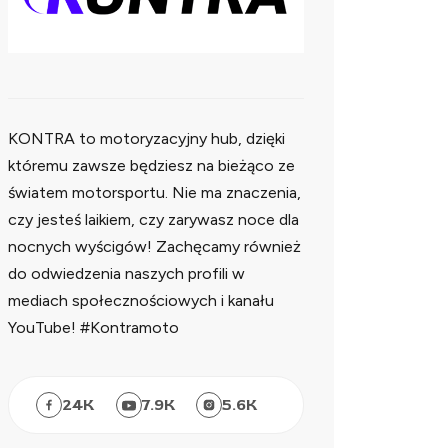
KONTRA to motoryzacyjny hub, dzięki
któremu zawsze będziesz na bieżąco ze
światem motorsportu. Nie ma znaczenia,
czy jesteś laikiem, czy zarywasz noce dla
nocnych wyścigów! Zachęcamy również
do odwiedzenia naszych profili w
mediach społecznościowych i kanału
YouTube! #Kontramoto
24
K
7.9
K
5.6
K