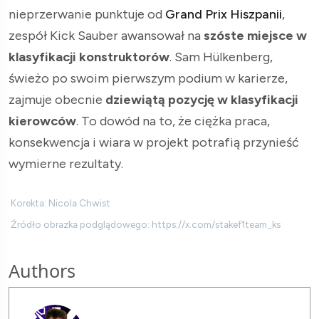
nieprzerwanie punktuje od
Grand Prix Hiszpanii
,
zespół Kick Sauber awansował na
szóste miejsce w
klasyfikacji konstruktorów
. Sam Hülkenberg,
świeżo po swoim pierwszym podium w karierze,
zajmuje obecnie
dziewiątą pozycję w klasyfikacji
kierowców
. To dowód na to, że ciężka praca,
konsekwencja i wiara w projekt potrafią przynieść
wymierne rezultaty.
Korekta: Nicola Chwist
Źródło obrazka podglądowego: https://x.com/stakef1team_ks
Authors