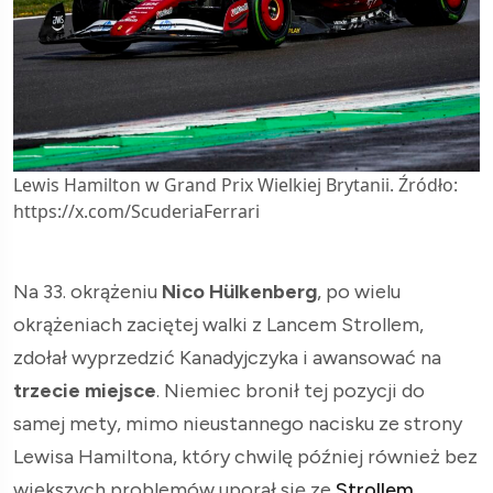
Lewis Hamilton w Grand Prix Wielkiej Brytanii. Źródło:
https://x.com/ScuderiaFerrari
Na 33. okrążeniu
Nico Hülkenberg
, po wielu
okrążeniach zaciętej walki z Lancem Strollem,
zdołał wyprzedzić Kanadyjczyka i awansować na
trzecie miejsce
. Niemiec bronił tej pozycji do
samej mety, mimo nieustannego nacisku ze strony
Lewisa Hamiltona, który chwilę później również bez
większych problemów uporał się ze
Strollem
.