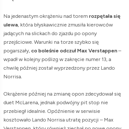
Na jedenastym okrążeniu nad torem
rozpętała się
ulewa
, która błyskawicznie zmusiła kierowców
jadących na slickach do zjazdu po opony
przejściowe. Warunki na torze szybko się
pogarszały,
co boleśnie odczuł Max Verstappen
–
wpadł w kolejny poślizg w zakręcie numer 13, a
chwilę później został wyprzedzony przez Lando
Norrisa.
Okrążenie później na zmianę opon zdecydował się
duet McLarena, jednak podwójny pit stop nie
przebiegł idealnie. Opóźnienie w serwisie
kosztowało Lando Norrisa utratę pozycji – Max
Verstappen, który również zjechał po nowe opony,