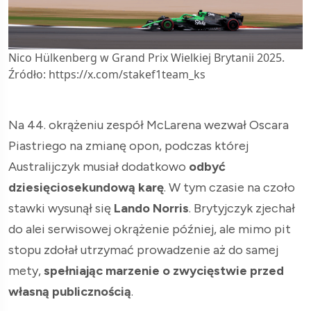
Nico Hülkenberg w Grand Prix Wielkiej Brytanii 2025.
Źródło: https://x.com/stakef1team_ks
Na 44. okrążeniu zespół McLarena wezwał Oscara
Piastriego na zmianę opon, podczas której
Australijczyk musiał dodatkowo
odbyć
dziesięciosekundową karę
. W tym czasie na czoło
stawki wysunął się
Lando Norris
. Brytyjczyk zjechał
do alei serwisowej okrążenie później, ale mimo pit
stopu zdołał utrzymać prowadzenie aż do samej
mety,
spełniając marzenie o zwycięstwie przed
własną publicznością
.