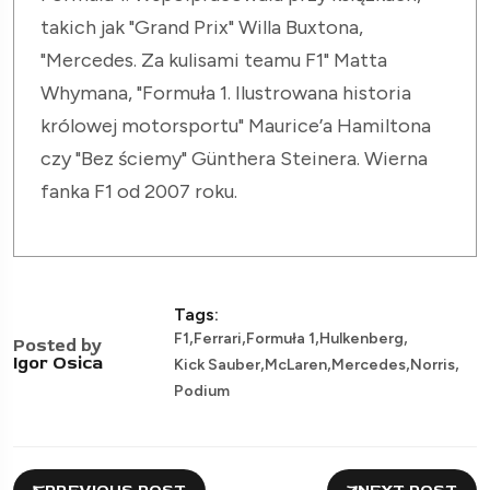
takich jak "Grand Prix" Willa Buxtona,
"Mercedes. Za kulisami teamu F1" Matta
Whymana, "Formuła 1. Ilustrowana historia
królowej motorsportu" Maurice’a Hamiltona
czy "Bez ściemy" Günthera Steinera. Wierna
fanka F1 od 2007 roku.
Tags:
,
,
,
,
F1
Ferrari
Formuła 1
Hulkenberg
Posted by
,
,
,
,
Igor Osica
Kick Sauber
McLaren
Mercedes
Norris
Podium