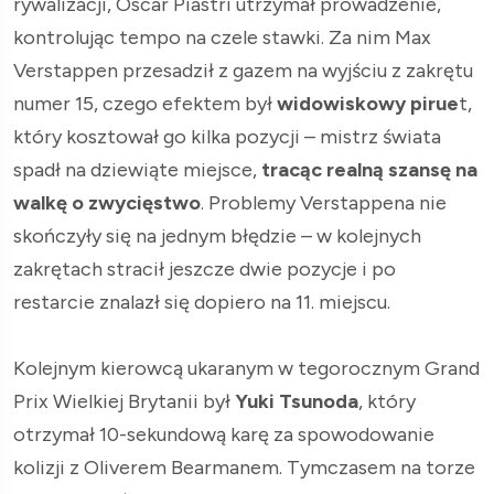
rywalizacji, Oscar Piastri utrzymał prowadzenie,
kontrolując tempo na czele stawki. Za nim Max
Verstappen przesadził z gazem na wyjściu z zakrętu
numer 15, czego efektem był
widowiskowy pirue
t,
który kosztował go kilka pozycji – mistrz świata
spadł na dziewiąte miejsce,
tracąc realną szansę na
walkę o zwycięstwo
. Problemy Verstappena nie
skończyły się na jednym błędzie – w kolejnych
zakrętach stracił jeszcze dwie pozycje i po
restarcie znalazł się dopiero na 11. miejscu.
Kolejnym kierowcą ukaranym w tegorocznym Grand
Prix Wielkiej Brytanii był
Yuki Tsunoda
, który
otrzymał 10-sekundową karę za spowodowanie
kolizji z Oliverem Bearmanem. Tymczasem na torze