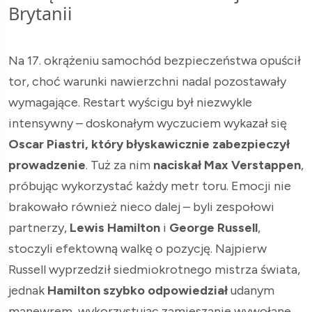
Brytanii
Na 17. okrążeniu samochód bezpieczeństwa opuścił
tor, choć warunki nawierzchni nadal pozostawały
wymagające. Restart wyścigu był niezwykle
intensywny – doskonałym wyczuciem wykazał się
Oscar Piastri, który błyskawicznie zabezpieczył
prowadzenie
. Tuż za nim
naciskał Max Verstappen
,
próbując wykorzystać każdy metr toru. Emocji nie
brakowało również nieco dalej – byli zespołowi
partnerzy,
Lewis Hamilton
i
George Russell
,
stoczyli efektowną walkę o pozycję. Najpierw
Russell wyprzedził siedmiokrotnego mistrza świata,
jednak
Hamilton szybko odpowiedział
udanym
manewrem, wykorzystując zamieszanie wywołane