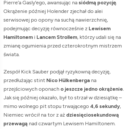
Pierre’a Gasly’ego, awansując na
siódmą pozycję
.
Okrążenie później Holender zjechał do alei
serwisowej po opony na suchą nawierzchnię,
podejmując decyzję równocześnie z
Lewisem
Hamiltonem
i
Lancem Strollem
, którzy udali się na
zmianę ogumienia przed czterokrotnym mistrzem
świata.
Zespół Kick Sauber podjął ryzykowną decyzję,
przedłużając stint
Nico Hülkenberga
na
przejściowych oponach
o jeszcze jedno okrążenie
.
Jak się później okazało, był to strzał w dziesiątkę –
mimo wolnego pit stopu trwającego
4,6 sekundy
,
Niemiec wrócił na tor z aż
dziesięciosekundową
przewagą
nad czwartym Lewisem Hamiltonem.