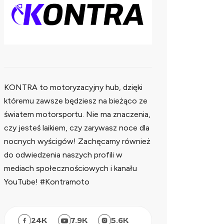
KONTRA to motoryzacyjny hub, dzięki
któremu zawsze będziesz na bieżąco ze
światem motorsportu. Nie ma znaczenia,
czy jesteś laikiem, czy zarywasz noce dla
nocnych wyścigów! Zachęcamy również
do odwiedzenia naszych profili w
mediach społecznościowych i kanału
YouTube! #Kontramoto
24
K
7.9
K
5.6
K