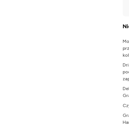
N
Mo
pr
kol
Dr
po
za
De
Gr
Cz
Gr
Ha