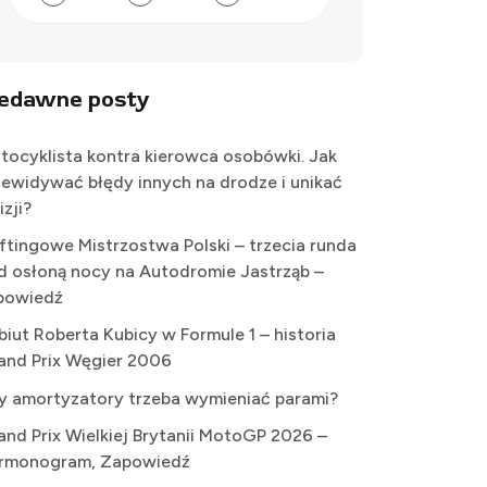
iedawne posty
tocyklista kontra kierowca osobówki. Jak
zewidywać błędy innych na drodze i unikać
izji?
iftingowe Mistrzostwa Polski – trzecia runda
d osłoną nocy na Autodromie Jastrząb –
powiedź
biut Roberta Kubicy w Formule 1 – historia
and Prix Węgier 2006
y amortyzatory trzeba wymieniać parami?
and Prix Wielkiej Brytanii MotoGP 2026 –
rmonogram, Zapowiedź