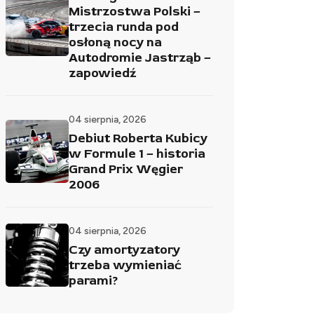
Mistrzostwa Polski –
trzecia runda pod
osłoną nocy na
Autodromie Jastrząb –
zapowiedź
04 sierpnia, 2026
Debiut Roberta Kubicy
w Formule 1 – historia
Grand Prix Węgier
2006
04 sierpnia, 2026
Czy amortyzatory
trzeba wymieniać
parami?