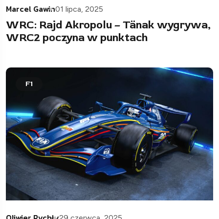
Marcel Gawin
01 lipca, 2025
WRC: Rajd Akropolu – Tänak wygrywa,
WRC2 poczyna w punktach
F1
Oliwier Rychły
29 czerwca, 2025