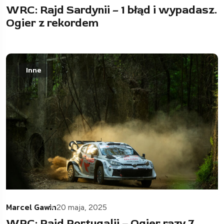
WRC: Rajd Sardynii – 1 błąd i wypadasz.
Ogier z rekordem
Inne
Marcel Gawin
20 maja, 2025
WRC: Rajd Portugalii – Ogier razy 7,