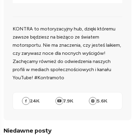
KONTRA to motoryzacyjny hub, dzięki któremu
zawsze będziesz na bieżąco ze światem
motorsportu. Nie ma znaczenia, czy jesteś laikiem,
czy zarywasz noce dla nocnych wyścigów!
Zachęcamy również do odwiedzenia naszych
profili w mediach społecznościowych i kanału
YouTube! #Kontramoto
24
K
7.9
K
5.6
K
Niedawne posty