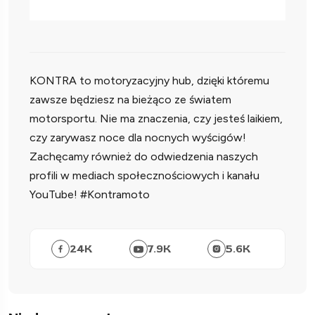
KONTRA to motoryzacyjny hub, dzięki któremu
zawsze będziesz na bieżąco ze światem
motorsportu. Nie ma znaczenia, czy jesteś laikiem,
czy zarywasz noce dla nocnych wyścigów!
Zachęcamy również do odwiedzenia naszych
profili w mediach społecznościowych i kanału
YouTube! #Kontramoto
24
K
7.9
K
5.6
K