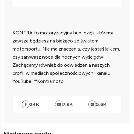
KONTRA to motoryzacyjny hub, dzięki któremu
zawsze będziesz na bieżąco ze światem
motorsportu. Nie ma znaczenia, czy jesteś laikiem,
czy zarywasz noce dla nocnych wyścigów!
Zachęcamy również do odwiedzenia naszych
profili w mediach społecznościowych i kanału
YouTube! #Kontramoto
24
K
7.9
K
5.6
K
Niedawne posty